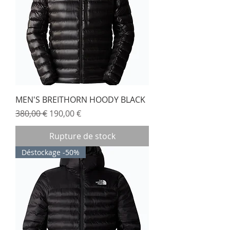
MEN'S BREITHORN HOODY BLACK
Prix original
Prix promotionnel
380,00 €
190,00 €
Rupture de stock
Déstockage -50%