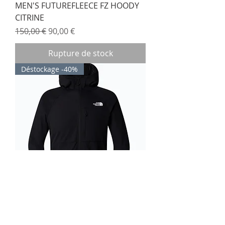
MEN'S FUTUREFLEECE FZ HOODY
CITRINE
Prix original
Prix promotionnel
150,00 €
90,00 €
Rupture de stock
Déstockage -40%
MEN'S FUTUREFLEECE FZ HOODY
BLACK