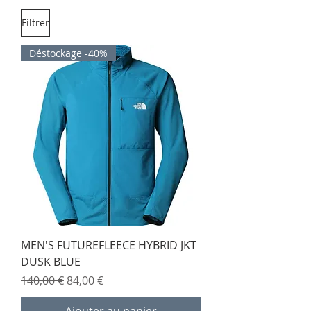
Filtrer
Déstockage -40%
MEN'S FUTUREFLEECE HYBRID JKT
DUSK BLUE
Prix original
Prix promotionnel
140,00 €
84,00 €
Ajouter au panier