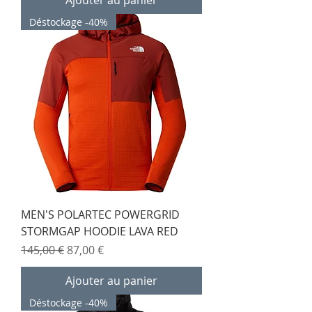
Déstockage -40%
MEN'S POLARTEC POWERGRID
STORMGAP HOODIE LAVA RED
Prix original
Prix promotionnel
145,00 €
87,00 €
Ajouter au panier
Déstockage -40%