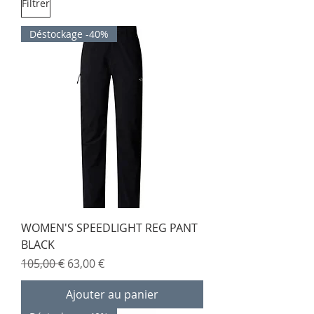
Filtrer
Déstockage -40%
WOMEN'S SPEEDLIGHT REG PANT
BLACK
Prix original
Prix promotionnel
105,00 €
63,00 €
Ajouter au panier