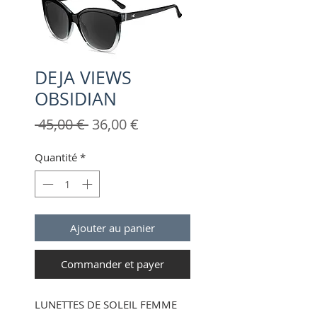
DEJA VIEWS
OBSIDIAN
Prix
Prix
 45,00 € 
36,00 €
original
promotionnel
Quantité
*
Ajouter au panier
Commander et payer
LUNETTES DE SOLEIL FEMME