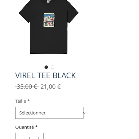
VIREL TEE BLACK
Prix
Prix
 35,00 € 
21,00 €
original
promotionnel
Taille
*
Quantité
*