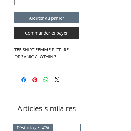
Ajouter au panier
Commander et payer
TEE SHIRT FEMME PICTURE
ORGANIC CLOTHING
100% Coton biologique
Jersey 180g
Articles similaires
Déstockage -40%
Déstockage -40%