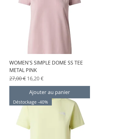
WOMEN'S SIMPLE DOME SS TEE
METAL PINK
Prix original
Prix promotionnel
27,00 €
16,20 €
Ajouter au panier
Déstockage -40%