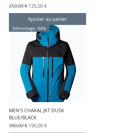
Prix original
Prix promotionnel
250,00 €
125,00 €
Ajouter au panier
Déstockage -50%
MEN'S CHAKAL JKT DUSK
BLUE/BLACK
Prix original
Prix promotionnel
380,00 €
190,00 €