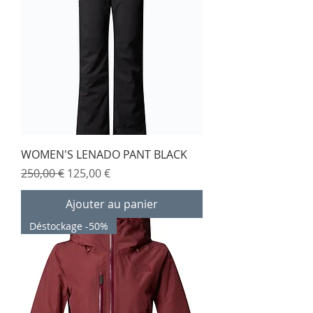
WOMEN'S LENADO PANT BLACK
Prix original
Prix promotionnel
250,00 €
125,00 €
Ajouter au panier
Déstockage -50%