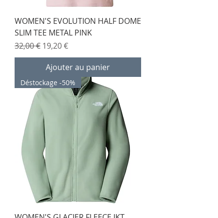
WOMEN'S EVOLUTION HALF DOME
SLIM TEE METAL PINK
Prix original
Prix promotionnel
32,00 €
19,20 €
Ajouter au panier
Déstockage -50%
WOMEN'S GLACIER FLEECE JKT