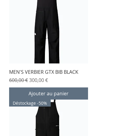
MEN'S VERBIER GTX BIB BLACK
Prix original
Prix promotionnel
600,00 €
300,00 €
Ajouter au panier
Déstockage -50%