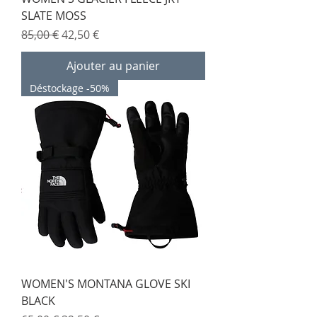
SLATE MOSS
Prix original
Prix promotionnel
85,00 €
42,50 €
Ajouter au panier
Déstockage -50%
WOMEN'S MONTANA GLOVE SKI
BLACK