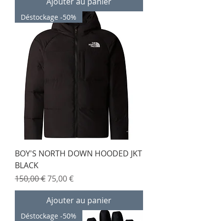
Ajouter au panier
Déstockage -50%
BOY'S NORTH DOWN HOODED JKT
BLACK
Prix original
Prix promotionnel
150,00 €
75,00 €
Ajouter au panier
Déstockage -50%