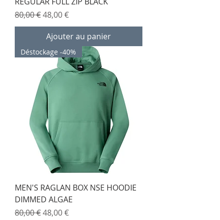
REGULAR FULL ZIP BLACK
Prix original
Prix promotionnel
80,00 €
48,00 €
Ajouter au panier
Déstockage -40%
MEN'S RAGLAN BOX NSE HOODIE
DIMMED ALGAE
Prix original
Prix promotionnel
80,00 €
48,00 €