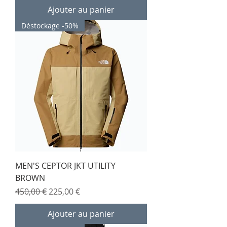
Ajouter au panier
Déstockage -50%
MEN'S CEPTOR JKT UTILITY
BROWN
Prix original
Prix promotionnel
450,00 €
225,00 €
Ajouter au panier