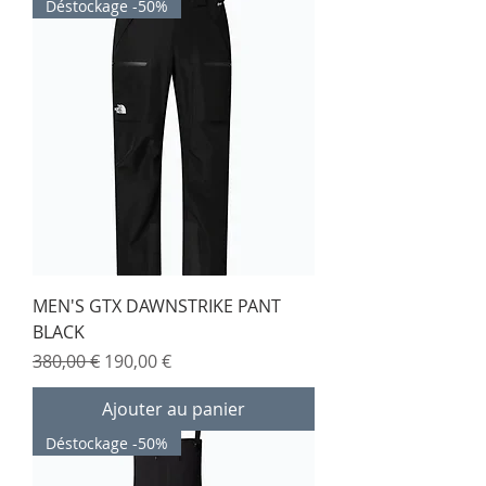
Déstockage -50%
MEN'S GTX DAWNSTRIKE PANT
BLACK
Prix original
Prix promotionnel
380,00 €
190,00 €
Ajouter au panier
Déstockage -50%