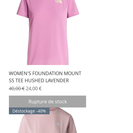
WOMEN'S FOUNDATION MOUNT
SS TEE HUSHED LAVENDER
Prix original
Prix promotionnel
40,00 €
24,00 €
Rupture de stock
Déstockage -40%