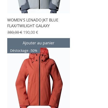
WOMEN'S LENADO JKT BLUE
FLAX/TWILIGHT GALAXY
Prix original
Prix promotionnel
380,00 €
190,00 €
Ajouter au panier
Déstockage -50%