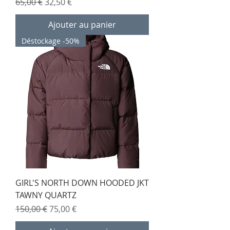
Prix original
Prix promotionnel
65,00 €
32,50 €
Ajouter au panier
Déstockage -50%
GIRL'S NORTH DOWN HOODED JKT
TAWNY QUARTZ
Prix original
Prix promotionnel
150,00 €
75,00 €