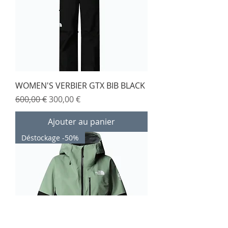
WOMEN'S VERBIER GTX BIB BLACK
Prix original
Prix promotionnel
600,00 €
300,00 €
Ajouter au panier
Déstockage -50%