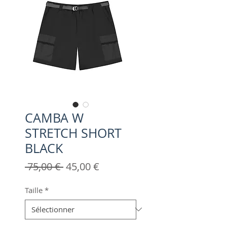
CAMBA W
STRETCH SHORT
BLACK
Prix
Prix
 75,00 € 
45,00 €
original
promotionnel
Taille
*