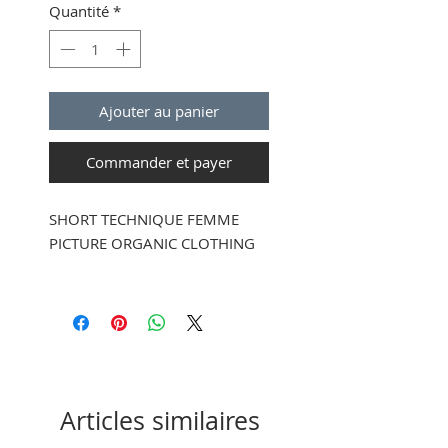
Quantité
*
Ajouter au panier
Commander et payer
SHORT TECHNIQUE FEMME
PICTURE ORGANIC CLOTHING
Fit :
Regular
Composition :
92 % nylon
recyclé, 8 % élasthanne
Stretch tissé 4 directions
Dry Now
Articles similaires
Taille ajustable avec ceinture