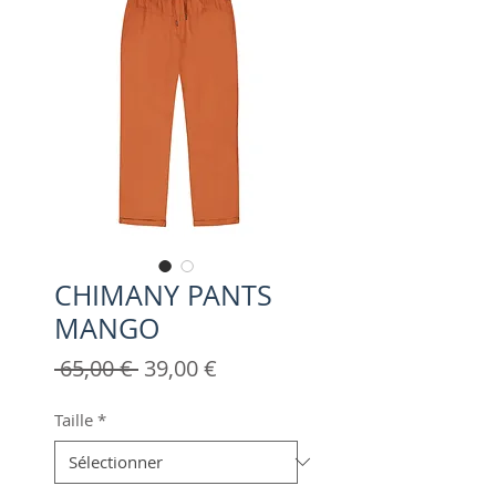
CHIMANY PANTS
MANGO
Prix
Prix
 65,00 € 
39,00 €
original
promotionnel
Taille
*