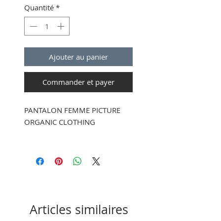
Quantité
*
Ajouter au panier
Commander et payer
PANTALON FEMME PICTURE
ORGANIC CLOTHING
100% Tencel®
Taille élastiquée avec cordon
d’ajustement
Deux poches latérales
Articles similaires