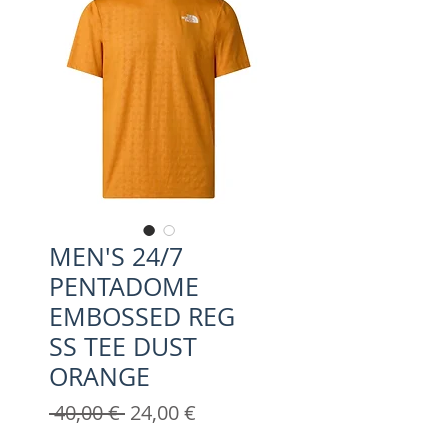
MEN'S 24/7
PENTADOME
EMBOSSED REG
SS TEE DUST
ORANGE
Prix
Prix
 40,00 € 
24,00 €
original
promotionnel