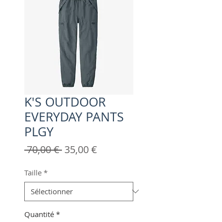
K'S OUTDOOR
EVERYDAY PANTS
PLGY
Prix
Prix
 70,00 € 
35,00 €
original
promotionnel
Taille
*
Quantité
*