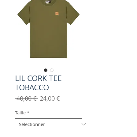
LIL CORK TEE
TOBACCO
Prix
Prix
 40,00 € 
24,00 €
original
promotionnel
Taille
*