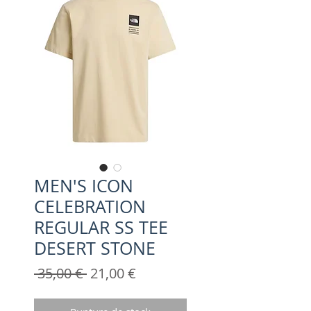
MEN'S ICON
CELEBRATION
REGULAR SS TEE
DESERT STONE
Prix
Prix
 35,00 € 
21,00 €
original
promotionnel