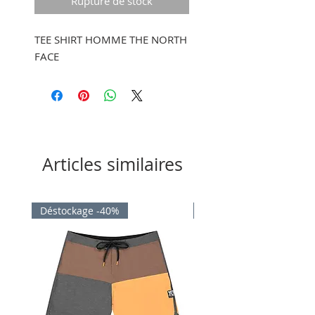
Rupture de stock
TEE SHIRT HOMME THE NORTH
FACE
Articles similaires
Déstockage -40%
Déstockage -40%