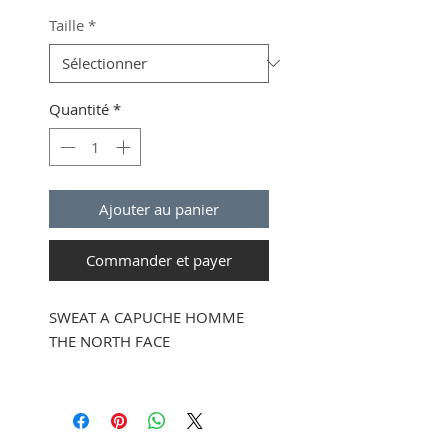
original
promotionnel
Taille
*
Quantité
*
Ajouter au panier
Commander et payer
SWEAT A CAPUCHE HOMME
THE NORTH FACE
68 % coton, 32 % polyester
Capuche en trois parties