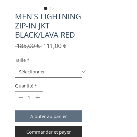
MEN'S LIGHTNING
ZIP-IN JKT
BLACK/LAVA RED
Prix
Prix
 185,00 € 
111,00 €
original
promotionnel
Taille
*
Quantité
*
Ajouter au panier
Commander et payer