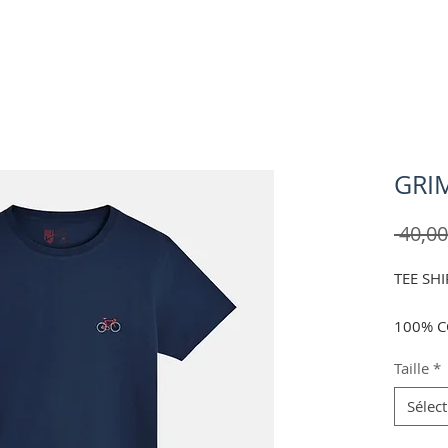
GRI
 40,00
TEE SH
100% 
Taille
*
Coup
Style
Sélec
Gram
Col r