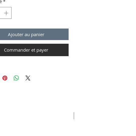
é
*
hes courtes.
Ajouter au panier
Commander et payer
Déstockage -40%