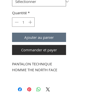
Quantité
*
Ajouter au panier
Commander et payer
PANTALON TECHNIQUE
HOMME THE NORTH FACE
85 % nylon, 15 % élasthanne
150 g/m² tissé armure toile
avec WindWall™ et traitement
déperlant longue durée (DWR)