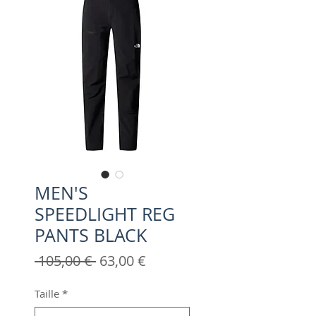
MEN'S
SPEEDLIGHT REG
PANTS BLACK
Prix
Prix
 105,00 € 
63,00 €
original
promotionnel
Taille
*