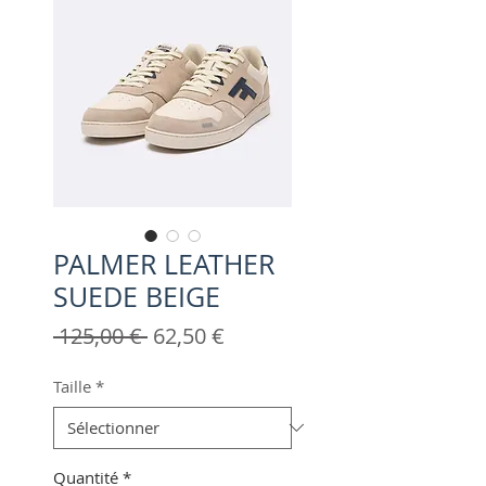
PALMER LEATHER
SUEDE BEIGE
Prix
Prix
 125,00 € 
62,50 €
original
promotionnel
Taille
*
Quantité
*