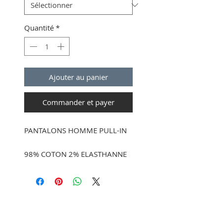
Quantité
*
Ajouter au panier
Commander et payer
PANTALONS HOMME PULL-IN
98% COTON 2% ELASTHANNE
Coupe ajustée
Style chino
Ceinture avec bande
élastiquée Pullin tissée en