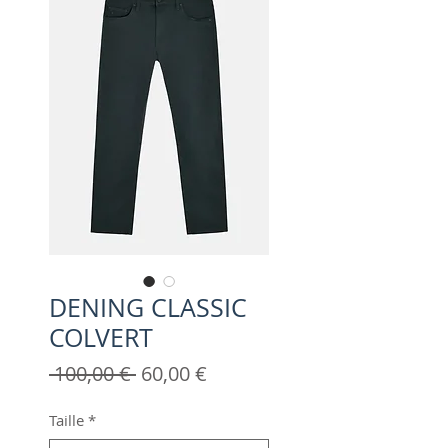
DENING CLASSIC
COLVERT
Prix
Prix
 100,00 € 
60,00 €
original
promotionnel
Taille
*